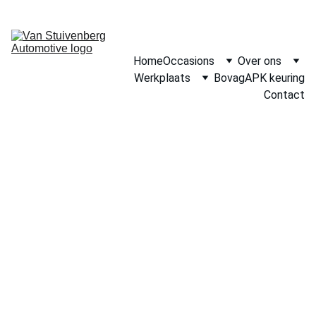
Home
Occasions
Over ons
Werkplaats
Bovag
APK keuring
Contact