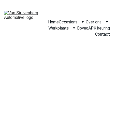
Home
Occasions
Over ons
Werkplaats
Bovag
APK keuring
Contact
Bovag 